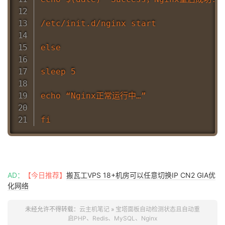
/etc/init.d/nginx start

else

sleep 5

echo “Nginx正常运行中…”

AD：
【今日推荐】
搬瓦工VPS 18+机房可以任意切换IP CN2 GIA优
化网络
未经允许不得转载：
云主机笔记
»
宝塔面板自动检测状态且自动重
启PHP、Redis、MySQL、Nginx