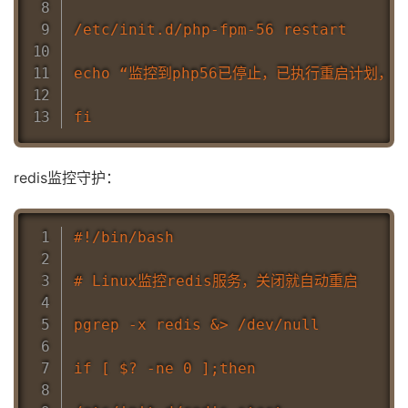
/etc/init.d/php-fpm-56 restart

echo “监控到php56已停止，已执行重启计划，时间： `d
redis监控守护：
#!/bin/bash

# Linux监控redis服务，关闭就自动重启

pgrep -x redis &> /dev/null

if [ $? -ne 0 ];then
