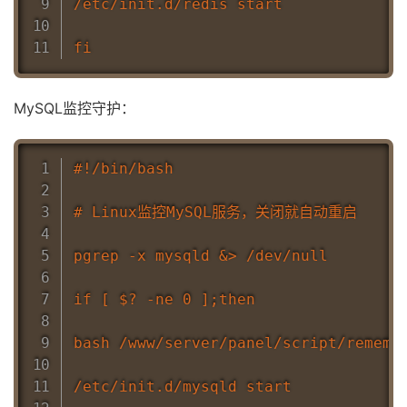
/etc/init.d/redis start

MySQL监控守护：
#!/bin/bash

# Linux监控MySQL服务，关闭就自动重启

pgrep -x mysqld &> /dev/null

if [ $? -ne 0 ];then

bash /www/server/panel/script/rememor
/etc/init.d/mysqld start
