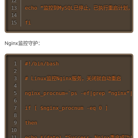
echo “监控到MySQL已停止，已执行重启计划，时间： `da
Nginx监控守护：
#!/bin/bash

# Linux监控Nginx服务，关闭就自动重启

nginx_procnum=`ps -ef|grep “nginx”|gr
if [ $nginx_procnum -eq 0 ]

then

echo $(date) “Success，Nginx重启成功!” >