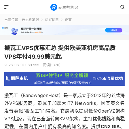


当前位置：
云主机笔记
商家优惠
正文


搬瓦工VPS优惠汇总 提供欧美亚机房高品质
VPS年付49.99美元起
2026-06-01 06:17:55
阅读(1370)
搬瓦工（BandwagonHost）是一家成立于2012年的老牌海
外VPS服务商，隶属于加拿大IT7 Networks，因其英文名
发音类似“搬瓦工”而得名。它最初以提供低价OpenVZ架构
VPS起家，现在已全面转向KVM架构，主打
优化线路
和
高稳
定性
，在国内用户中拥有极高的知名度。提供
CN2 GIA
、