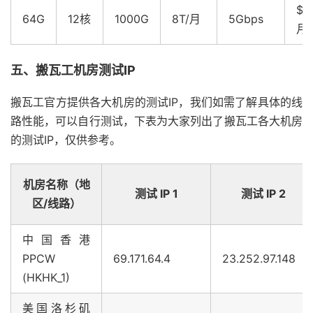
$1
64G
12核
1000G
8T/月
5Gbps
月
五、搬瓦工机房测试IP
搬瓦工官方提供各大机房的测试IP，我们如需了解具体的线
路性能，可以自行测试，下表为大家列出了搬瓦工各大机房
的测试IP，仅供参考。
机房名称（地
测试 IP 1
测试 IP 2
区/线路）
中国香港
PPCW
69.171.64.4
23.252.97.148
(HKHK_1)
美国洛杉矶