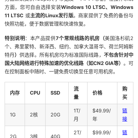
方面，您可自由选择安装
Windows 10 LTSC、Windows
11 LTSC
​ 或
主流的Linux发行版
。商家提供了免费的备份与
快照功能，便于数据管理和快速恢复。
特别说明
：本产品提供
7个常规线路的机房（
美国洛杉矶2
个、弗里蒙特、新泽西、纽约、加拿大温哥华、荷兰阿姆斯
特丹
）
供选择。所有机房均为标准国际线路，
不包含针对中
国大陆网络进行特殊加速的优化线路（如CN2 GIA等）
。可
在控制面板中随时、一键免费切换至任意可用机房。
流
购
内存
CPU
SSD
价格
量
买
1T/
$49.99/
链
1G
2核
20G
月
年
接
2T/
$99.99/
链
2G
3核
40G