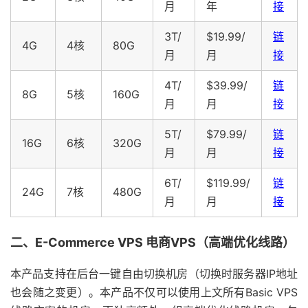
月
年
接
3T/
$19.99/
链
4G
4核
80G
月
月
接
4T/
$39.99/
链
8G
5核
160G
月
月
接
5T/
$79.99/
链
16G
6核
320G
月
月
接
6T/
$119.99/
链
24G
7核
480G
月
月
接
二、E-Commerce VPS 电商VPS（高端优化线路）
本产品支持在后台一键自由切换机房（切换时服务器IP地址
也会随之变更）。本产品不仅可以使用上文所有Basic VPS