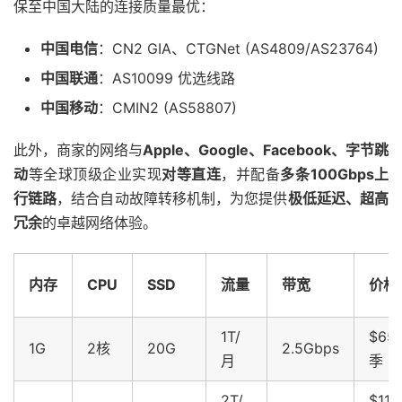
保至中国大陆的连接质量最优：
中国电信
：CN2 GIA、CTGNet (AS4809/AS23764)
中国联通
：AS10099 优选线路
中国移动
：CMIN2 (AS58807)
此外，商家的网络与
Apple、Google、Facebook、字节跳
动
等全球顶级企业实现
对等直连
，并配备
多条100Gbps上
行链路
，结合自动故障转移机制，为您提供
极低延迟、超高
冗余
的卓越网络体验。
内存
CPU
SSD
流量
带宽
价格
1T/
$65.
1G
2核
20G
2.5Gbps
月
季
2T/
$116