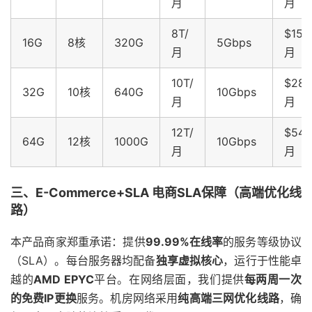
月
月
8T/
$159
16G
8核
320G
5Gbps
月
月
10T/
$289
32G
10核
640G
10Gbps
月
月
12T/
$549
64G
12核
1000G
10Gbps
月
月
三、E-Commerce+SLA 电商SLA保障（高端优化线
路）
本产品商家郑重承诺：提供
99.99%在线率
的服务等级协议
（SLA）。每台服务器均配备
独享虚拟核心
，运行于性能卓
越的
AMD EPYC
平台。在网络层面，我们提供
每两周一次
的免费IP更换
服务。机房网络采用
纯高端三网优化线路
，确