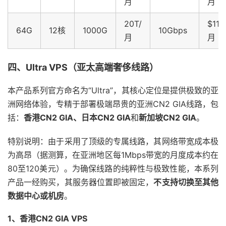
月
月
20T/
$115
64G
12核
1000G
10Gbps
月
月
四、Ultra VPS（亚太高端奢侈线路）
本产品系列官方命名为“Ultra”，其核心定位是提供极致的亚
洲网络体验，专精于部署极端昂贵的亚洲CN2 GIA线路，包
括：
香港CN2 GIA、日本CN2 GIA
和
新加坡CN2 GIA
。
特别说明：由于采用了顶级的专属线路，其网络带宽成本极
为高昂（据测算，在亚洲地区每1Mbps带宽的月度成本约在
80至120美元）。为确保线路的纯粹性与极致性能，本系列
产品一经购买，其服务器位置即被固定，
不支持切换至其他
数据中心或机房
。
1、
香港CN2 GIA VPS