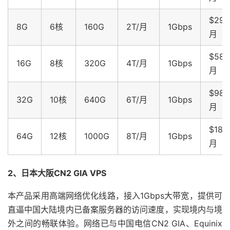
$299
8G
6核
160G
2T/月
1Gbps
月
$589
16G
8核
320G
4T/月
1Gbps
月
$989
32G
10核
640G
6T/月
1Gbps
月
$188
64G
12核
1000G
8T/月
1Gbps
月
2、
日本大阪CN2 GIA VPS
本产品采用高端网络优化线路，接入1Gbps大带宽，提供可
直逼中国大陆境内已备案服务器的访问速度，实现境内与境
外之间的畅联体验。网络已与中国电信CN2 GIA、Equinix