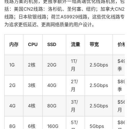
线路方案的机房，更独享额外一组高端优化线路机房，包
括：美国CN2线路：洛杉矶、圣何塞、纽约；加拿大CN2
线路；日本软银线路；荷兰AS9929线路，这些优化线路专
为追求更低延迟、更高网络质量的用户设计。
内存
CPU
SSD
流量
带宽
价格
1T/
$49.
1G
2核
20G
2.5Gbps
月
季
2T/
$89.
2G
3核
40G
2.5Gbps
月
季
3T/
$56.
4G
4核
80G
2.5Gbps
月
月
5T/
$86.
8G
6核
160G
5Gbps