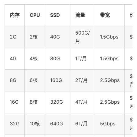
内存
CPU
SSD
流量
带宽
价
500G/
2G
2核
40G
1.5Gbps
$4
月
4G
4核
80G
1T/月
1.5Gbps
$8
$1
8G
6核
160G
2T/月
2.5Gbps
月
$3
16G
8核
320G
4T/月
2.5Gbps
月
$5
32G
10核
640G
6T/月
5Gbps
月