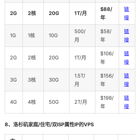
$88/
链
2G
2核
20G
1T/月
年
接
500/
$58/
链
1G
1核
10G
月
年
接
$106/
链
2G
2核
20G
1T/月
年
接
1.5T/
$156/
链
3G
3核
30G
月
年
接
$198/
链
4G
4核
50G
2T/月
年
接
8、洛杉矶家庭/住宅/双ISP属性IP的VPS