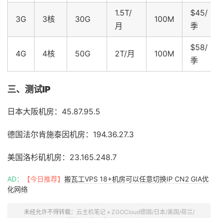
1.5T/
$45/
3G
3核
30G
100M
月
季
$58/
4G
4核
50G
2T/月
100M
季
三、测试IP
日本大阪机房：45.87.95.5
德国
法尔肯施泰因
机房：194.36.27.3
美国洛杉矶机房：23.165.248.7
AD：
【今日推荐】
搬瓦工VPS 18+机房可以任意切换IP CN2 GIA优
化网络
未经允许不得转载：
云主机笔记
»
ZGOCloud德国/日本/美国/荷兰/