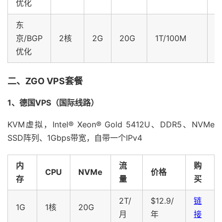
优化
东
$
京/BGP
2核
2G
20G
1T/100M
优化
二、ZGO VPS套餐
1、德国VPS（国际线路）
KVM虚拟，Intel® Xeon® Gold 5412U、DDR5、NVMe
SSD阵列、1Gbps带宽，自带一个IPv4
内
流
购
CPU
NVMe
价格
存
量
买
2T/
$12.9/
链
1G
1核
20G
月
年
接