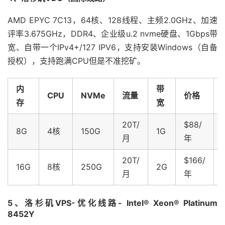
AMD EPYC 7C13，64核、128线程、主频2.0GHz、加速
评率3.675GHz，DDR4、企业级u.2 nvme硬盘、1Gbps带
宽、自带一个IPv4+/127 IPV6，支持安装Windows（自备
授权），支持跑满CPU但是不准挖矿。
内
带
CPU
NVMe
流量
价格
存
宽
20T/
$88/
8G
4核
150G
1G
月
年
20T/
$166/
16G
8核
250G
2G
月
年
5、洛杉矶VPS-优化线路- Intel® Xeon® Platinum
8452Y