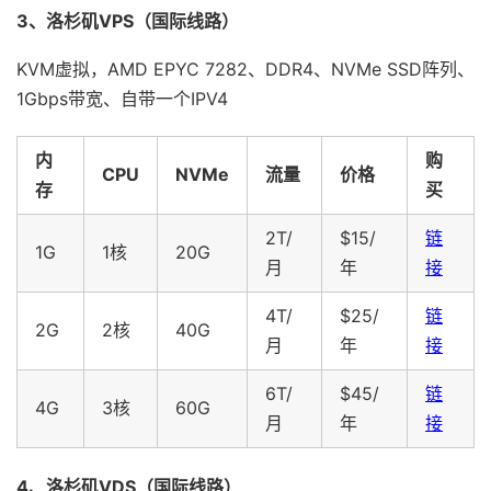
3、洛杉矶VPS（国际线路）
KVM虚拟，AMD EPYC 7282、DDR4、NVMe SSD阵列、
1Gbps带宽、自带一个IPV4
内
购
CPU
NVMe
流量
价格
存
买
2T/
$15/
链
1G
1核
20G
月
年
接
4T/
$25/
链
2G
2核
40G
月
年
接
6T/
$45/
链
4G
3核
60G
月
年
接
4、洛杉矶VDS（国际线路）