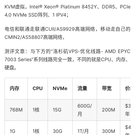
KVM虚拟，Intel® Xeon® Platinum 8452Y、DDR5、PCIe
4.0 NVMe SSD阵列、1 IPV4；
电信和联通走联通CUII/AS9929高端网络，移动走自己的
CMIN2/AS58807高端网络，
测评文章：与下方的“洛杉矶VPS-优化线路- AMD EPYC
7003 Series”系列线路完全一致，不同的就是CPU、内存、
硬盘。
内存
CPU
NVMe
流量
带宽
价格
600G/
$30
768M
1核
15G
200M
月
年
$42
1G
1核
30G
1T/月
300M