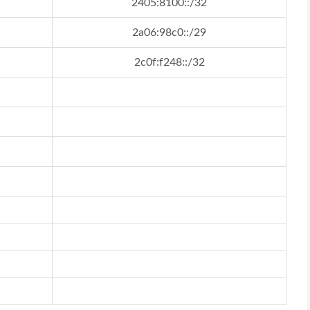
2405:8100::/32
2a06:98c0::/29
2c0f:f248::/32