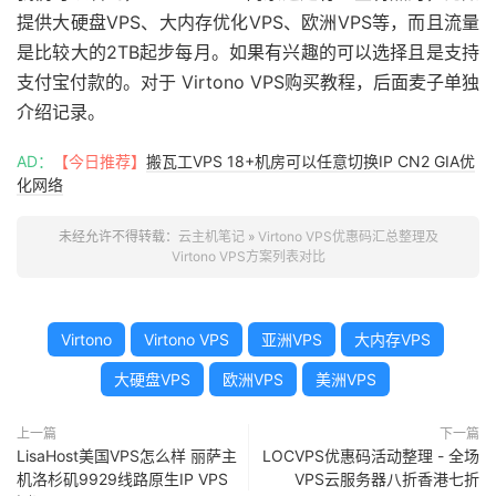
提供大硬盘VPS、大内存优化VPS、欧洲VPS等，而且流量
是比较大的2TB起步每月。如果有兴趣的可以选择且是支持
支付宝付款的。对于 Virtono VPS购买教程，后面麦子单独
介绍记录。
AD：
【今日推荐】
搬瓦工VPS 18+机房可以任意切换IP CN2 GIA优
化网络
未经允许不得转载：
云主机笔记
»
Virtono VPS优惠码汇总整理及
Virtono VPS方案列表对比
Virtono
Virtono VPS
亚洲VPS
大内存VPS
大硬盘VPS
欧洲VPS
美洲VPS
上一篇
下一篇
LisaHost美国VPS怎么样 丽萨主
LOCVPS优惠码活动整理 - 全场
机洛杉矶9929线路原生IP VPS
VPS云服务器八折香港七折