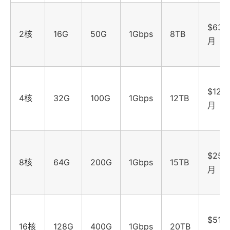
$63.9
2核
16G
50G
1Gbps
8TB
月
$127.
4核
32G
100G
1Gbps
12TB
月
$255.
8核
64G
200G
1Gbps
15TB
月
$511.
16核
128G
400G
1Gbps
20TB