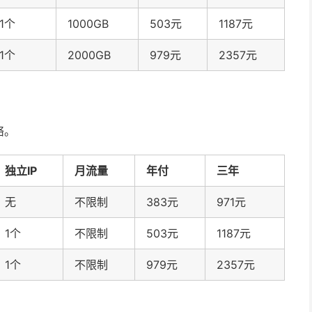
1个
1000GB
503元
1187元
1个
2000GB
979元
2357元
络。
独立IP
月流量
年付
三年
无
不限制
383元
971元
1个
不限制
503元
1187元
1个
不限制
979元
2357元