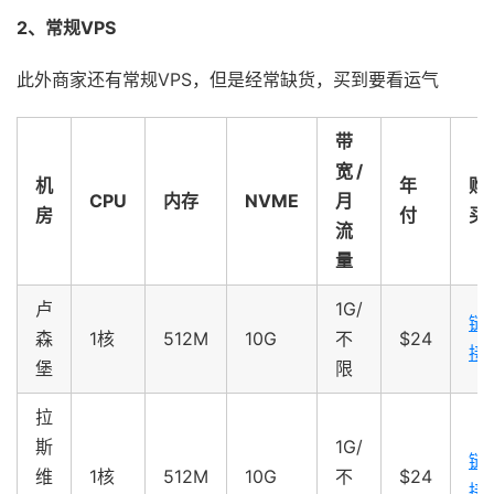
2、常规VPS
此外商家还有常规VPS，但是经常缺货，买到要看运气
带
宽/
机
年
购
CPU
内存
NVME
月
房
付
买
流
量
卢
1G/
链
森
1核
512M
10G
不
$24
接
堡
限
拉
斯
1G/
链
维
1核
512M
10G
不
$24
接