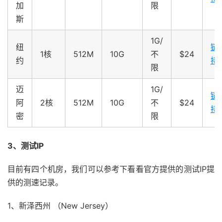
加
限
斯
1G/
纽
链
1核
512M
10G
不
$24
约
接
限
迈
1G/
链
阿
2核
512M
10G
不
$24
接
密
限
3、测试IP
目前有四个机房，我们可以参考下看看官方提供的测试IP提
供的测速记录。
1、新泽西州 （New Jersey）