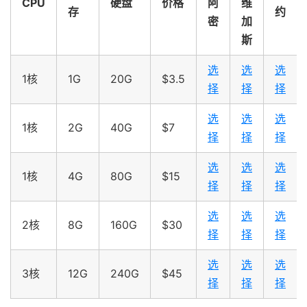
CPU
硬盘
价格
阿
维
存
约
密
加
斯
选
选
选
1核
1G
20G
$3.5
择
择
择
选
选
选
1核
2G
40G
$7
择
择
择
选
选
选
1核
4G
80G
$15
择
择
择
选
选
选
2核
8G
160G
$30
择
择
择
选
选
选
3核
12G
240G
$45
择
择
择