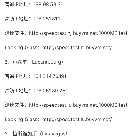
普通IP地址：198.98.53.31
高防IP地址：198.251.81.1
测速文件：http://speedtest.nj.buyvm.net/1000MB.test
Looking Glass：http://speedtest.nj.buyvm.net/
2、卢森堡（Luxembourg）
普通IP地址：104.244.76.191
高防IP地址：198.251.89.251
测速文件：http://speedtest.lu.buyvm.net/1000MB.test
Looking Glass：http://speedtest.lu.buyvm.net/
3、拉斯维加斯（Las Vegas）