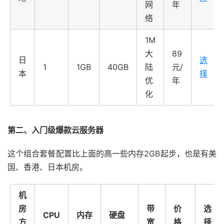
网
年
络
1M
大
89
日
选
1
1GB
40GB
陆
元/
本
择
优
年
化
第二、入门级爆款云服务器
这个组合套餐配置比上面的高一些内存2GB起步，也是有美
国、香港、日本机房。
机
房
带
价
选
CPU
内存
硬盘
方
宽
格
择