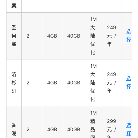
案
1M
圣
大
249
选
何
2
4GB
40GB
陆
元/
择
塞
优
年
化
1M
洛
大
249
选
杉
2
4GB
40GB
陆
元/
择
矶
优
年
化
1M
精
299
香
选
2
4GB
40GB
品
元/
港
择
网
年