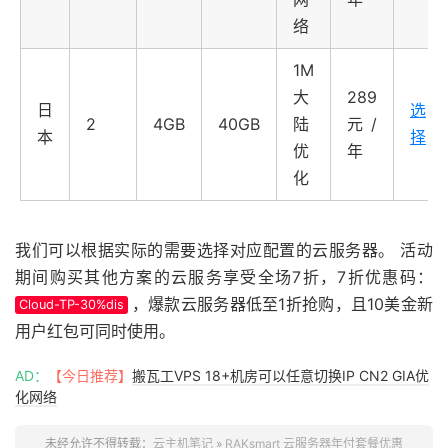
络
1M
大
289
日
选
2
4GB
40GB
陆
元/
本
择
优
年
化
我们可以根据实际的需要选择对应配置的云服务器。 活动
期间购买其他方案的云服务享受全场7折，7折优惠码：
，爆款云服务器低至1折抢购，且10美金新
Cloud-TP-30%dis
用户红包可同时使用。
AD：
【今日推荐】
搬瓦工VPS 18+机房可以任意切换IP CN2 GIA优
化网络
未经允许不得转载：
云主机笔记
»
RAKsmart 云服务器年付套餐优惠