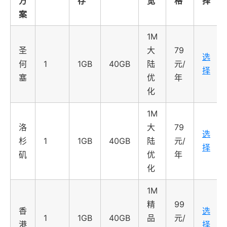
方
存
宽
格
择
案
1M
圣
大
79
选
何
1
1GB
40GB
陆
元/
择
塞
优
年
化
1M
洛
大
79
选
杉
1
1GB
40GB
陆
元/
择
矶
优
年
化
1M
精
99
香
选
1
1GB
40GB
品
元/
港
择