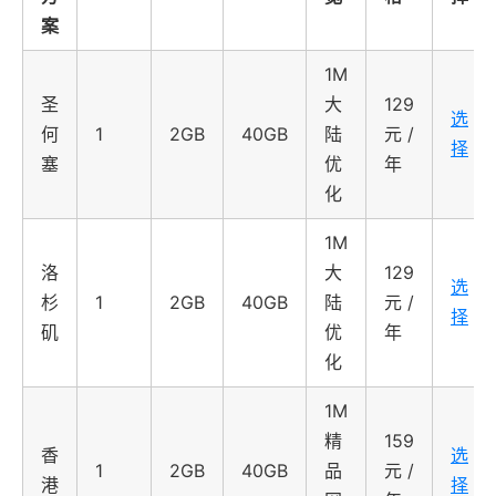
案
1M
圣
大
129
选
何
1
2GB
40GB
陆
元/
择
塞
优
年
化
1M
洛
大
129
选
杉
1
2GB
40GB
陆
元/
择
矶
优
年
化
1M
精
159
香
选
1
2GB
40GB
品
元/
港
择