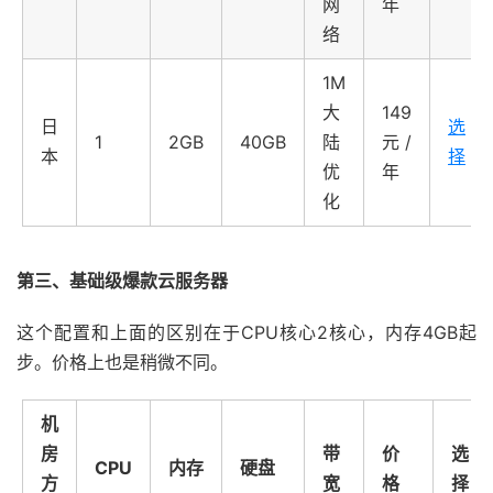
网
年
络
1M
大
149
日
选
1
2GB
40GB
陆
元/
本
择
优
年
化
第三、基础级爆款云服务器
这个配置和上面的区别在于CPU核心2核心，内存4GB起
步。价格上也是稍微不同。
机
房
带
价
选
CPU
内存
硬盘
方
宽
格
择