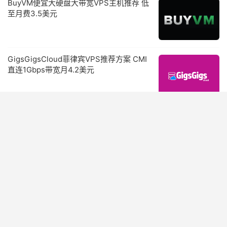
BuyVM便宜大硬盘大带宽VPS主机推荐 低
至月费3.5美元
GigsGigsCloud菲律宾VPS推荐方案 CMI
直连1Gbps带宽月4.2美元
搬瓦工VPS 免费切换机房换IP 10G CN2精
品网络
SpartanHost 斯巴达VPS 10G带宽 20GB
防御 $2.5/月