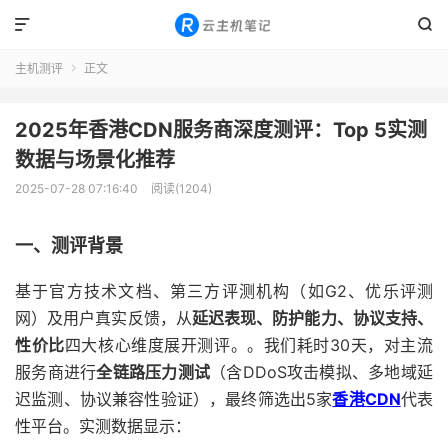


主机测评
正文

2025年香港CDN服务商深度测评：Top 5实测
数据与场景化推荐
2025-07-28 07:16:40
阅读(1204)
一、测评背景
基于官方技术文档、第三方评测机构（如G2、优乐评测
网）及用户真实反馈，从
延迟表现、防护能力、协议支持、
性价比
四大核心维度展开测评。。我们耗时30天，对主流
服务商进行
全链路压力测试
（含DDoS攻击模拟、多地域延
迟监测、协议兼容性验证），最终筛选出5家
香港CDN
代表
性平台。实测数据显示：