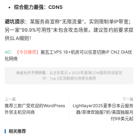
综合能力最强：CDN5
避坑提示
：某服务商宣称”无限流量”，实则限制单IP带宽；
另一家”99.9%可用性”未包含攻击场景。建议签约前要求提
供SLA细则！
AD：
【今日推荐】
搬瓦工VPS 18+机房可以任意切换IP CN2 GIA优
化网络
未经允许不得转载：
云主机笔记
»
2025年香港CDN服务商深度测
评：Top 5实测数据与场景化推荐
上一篇
下一篇
推荐三款广受欢迎的WordPress
Lightlayer2025夏季日本云服务
外贸主机空间商
器/菲律宾独服7折/美国独服月
付99美元起
相关推荐