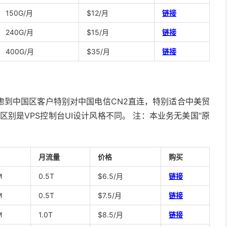
150G/月
$12/月
链接
240G/月
$15/月
链接
400G/月
$35/月
链接
虑到中国区客户特别对中国电信CN2直连，特别适合中美贸
要区别是VPS控制台UI设计风格不同。 注：本业务无美国“原
月流量
价格
购买
M
0.5T
$6.5/月
链接
M
0.5T
$7.5/月
链接
M
1.0T
$8.5/月
链接