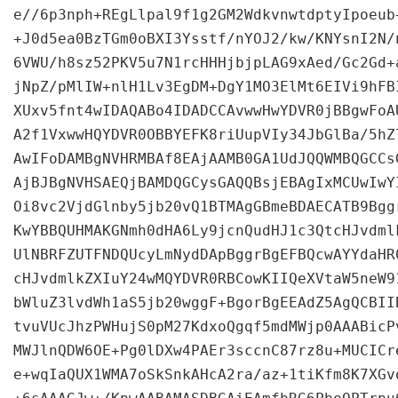
e//6p3nph+REgLlpal9f1g2GM2WdkvnwtdptyIpoeub
+J0d5ea0BzTGm0oBXI3Ysstf/nYOJ2/kw/KNYsnI2N/
6VWU/h8sz52PKV5u7N1rcHHHjbjpLAG9xAed/Gc2Gd+
jNpZ/pMlIW+nlH1Lv3EgDM+DgY1MO3ElMt6EIVi9hFB
XUxv5fnt4wIDAQABo4IDADCCAvwwHwYDVR0jBBgwFoA
A2f1VxwwHQYDVR0OBBYEFK8riUupVIy34JbGlBa/5hZ
AwIFoDAMBgNVHRMBAf8EAjAAMB0GA1UdJQQWMBQGCCs
AjBJBgNVHSAEQjBAMDQGCysGAQQBsjEBAgIxMCUwIwY
Oi8vc2VjdGlnby5jb20vQ1BTMAgGBmeBDAECATB9Bgg
KwYBBQUHMAKGNmh0dHA6Ly9jcnQudHJ1c3QtcHJvdml
UlNBRFZUTFNDQUcyLmNydDApBggrBgEFBQcwAYYdaHR
cHJvdmlkZXIuY24wMQYDVR0RBCowKIIQeXVtaW5neW9
bWluZ3lvdWh1aS5jb20wggF+BgorBgEEAdZ5AgQCBII
tvuVUcJhzPWHujS0pM27KdxoQgqf5mdMWjp0AAABicP
MWJlnQDW6OE+Pg0lDXw4PAEr3sccnC87rz8u+MUCICr
e+wqIaQUX1WMA7oSkSnkAHcA2ra/az+1tiKfm8K7XGv