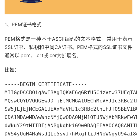
1、PEM证书格式
PEM格式是一种基于ASCII编码的文本格式，常用于表示
SSL证书、私钥和中间CA证书。PEM格式的SSL证书文件
通常以.pem、.crt或.cer为扩展名。
比如：
-----BEGIN CERTIFICATE-----

MIIGgDCCBOigAwIBAgIQKaE6qGRfU5C4zVtw37UEqTA
MQswCQYDVQQGEwJDTjElMCMGA1UEChMcVHJ1c3RBc2l
SW5jLjEjMCEGA1UEAxMaVHJ1c3RBc2lhIFJTQSBEViB
ODA1MDAwMDAwWhcNMjQwODA0MjM1OTU5WjAbMRkwFwY
dWkuY29tMIIBIjANBgkqhkiG9w0BAQEFAAOCAQ8AMII
DVS4yUuH4MaWsdQLe5svJ+hWxgTtiJHNbWNgyU94aI8