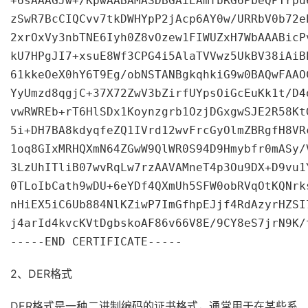
+6sAAAGJw+/KpwAABAMASDBGAiEAmfbRG6PbeQPTrpu
zSwR7BcCIQCvv7tkDWHYpP2jAcp6AY0w/URRbV0b72e
2xrOxVy3nbTNE6Iyh0Z8vOzew1FIWUZxH7WbAAABicP
kU7HPgJI7+xsuE8Wf3CPG4i5AlaTVVwz5UkBV38iAiB
61kkeOeX0hY6T9Eg/obNSTANBgkqhkiG9w0BAQwFAAO
YyUmzd8qgjC+37X72ZwV3bZirfUYpsOiGcEuKk1t/D4
vwRWREb+rT6HlSDx1Koynzgrb1OzjDGxgwSJE2R58Kt
5i+DH7BA8kdyqfeZQ1IVrd12wvFrcGyOlmZBRgfH8VR
1oq8GIxMRHQXmN64ZGwW9QlWR0S94D9Hmybfr0mASy/
3LzUhITliB07wvRqLw7rzAAVAMneT4p3Ou9DX+D9vu1
0TLoIbCath9wDU+6eYDf4QXmUh5SFW0obRVqOtKQNrk
nHiEX5iC6Ub884NlKZiwP7ImGfhpEJjf4RdAzyrHZSI
j4arId4kvcKVtDgbskoAF86v66V8E/9CY8eS7jrN9K/t
-----END CERTIFICATE-----
2、DER格式
DER格式是一种二进制编码的证书格式，通常用于在某些系