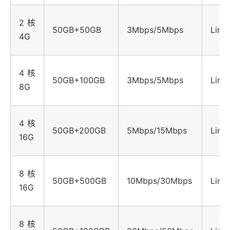
2核
50GB+50GB
3Mbps/5Mbps
Linu
4G
4核
50GB+100GB
3Mbps/5Mbps
Linu
8G
4核
50GB+200GB
5Mbps/15Mbps
Linu
16G
8核
50GB+500GB
10Mbps/30Mbps
Linu
16G
8核