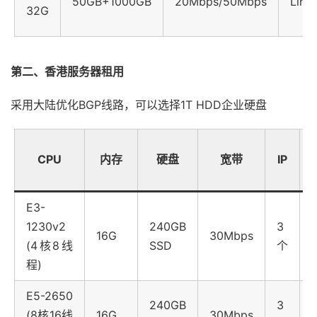
50GB+1000GB
20Mbps/50Mbps
Linu
32G
第二、香港服务器租用
采用大陆优化BGP线路，可以选择1T HDD企业硬盘
CPU
内存
硬盘
宽带
IP
E3-
1230v2
240GB
3
16G
30Mbps
(4核8线
SSD
个
程)
E5-2650
240GB
3
(8核16线
16G
30Mbps