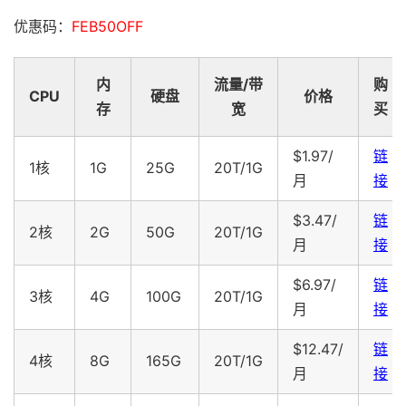
优惠码：
FEB50OFF
内
流量/带
购
CPU
硬盘
价格
存
宽
买
$1.97/
链
1核
1G
25G
20T/1G
月
接
$3.47/
链
2核
2G
50G
20T/1G
月
接
$6.97/
链
3核
4G
100G
20T/1G
月
接
$12.47/
链
4核
8G
165G
20T/1G
月
接