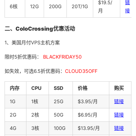
$19.5/
链
6核
12G
200G
20T/1G
月
接
二、ColoCrossing优惠活动
1、美国月付VPS主机方案
限时5折优惠码：
BLACKFRIDAY50
如失效，可选6.5折优惠码：
CLOUD35OFF
内存
CPU
SSD
价格
购买
1G
1核
25G
$3.95/月
链接
2G
2核
50G
$6.95/月
链接
4G
3核
100G
$13.95/月
链接