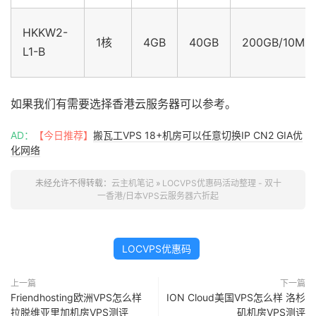
HKKW2-
1核
4GB
40GB
200GB/10M
L1-B
如果我们有需要选择香港云服务器可以参考。
AD：
【今日推荐】
搬瓦工VPS 18+机房可以任意切换IP CN2 GIA优
化网络
未经允许不得转载：
云主机笔记
»
LOCVPS优惠码活动整理 - 双十
一香港/日本VPS云服务器六折起
LOCVPS优惠码
上一篇
下一篇
Friendhosting欧洲VPS怎么样
ION Cloud美国VPS怎么样 洛杉
拉脱维亚里加机房VPS测评
矶机房VPS测评