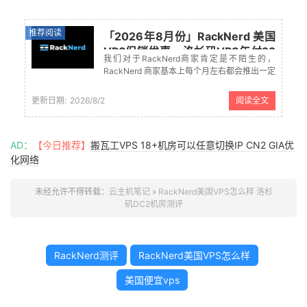
推荐阅读
「2026年8月份」RackNerd 美国
VPS促销优惠 - 洛杉矶VPS年付22
我们对于RackNerd商家肯定是不陌生的，
美元起
RackNerd 商家基本上每个月左右都会推出一定
的促销套餐，这个商家有提供10+数据中心，主
要面向的是需要低价年付的美国VPS、欧洲
更新日期:
2026/8/2
阅读全文
VPS主机。之前的RackNerd的促销活动依然有
效，有需的可...
AD：
【今日推荐】
搬瓦工VPS 18+机房可以任意切换IP CN2 GIA优
化网络
未经允许不得转载：
云主机笔记
»
RackNerd美国VPS怎么样 洛杉
矶DC2机房测评
RackNerd测评
RackNerd美国VPS怎么样
美国便宜vps