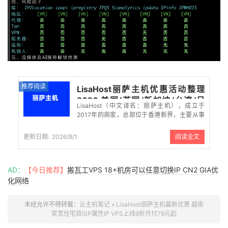
推荐阅读
LisaHost丽萨主机优惠活动整理
2026 美国/英国/新加坡/台湾/日
LisaHost（中文译名：丽萨主机），成立于
本/香港/韩国/越南原生IP VPS年付
2017年的商家，总部位于香港新界，主要从事
180元起
CDN和域名注册产品，以及服务器租用和VPS
售卖业务。其VPS产品基于KVM虚拟架构，数
更新日期:
2026/8/1
阅读全文
据中心为美国洛杉矶，采用CN2 GIA线路，三
网回程走CN2，...
AD：
【今日推荐】
搬瓦工VPS 18+机房可以任意切换IP CN2 GIA优
化网络
未经允许不得转载：
云主机笔记
»
LisaHost丽萨主机最新优惠 越南
家宽住宅双ISP属性IP VPS上线9折月付79元起