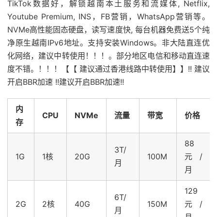
TikTok数据好，解锁越南本土服务和流媒体, Netflix,
Youtube Premium, INS，FB营销，WhatsApp营销等。
NVMe高性能固态硬盘，读写速度快, 每台机器免费送5个纯
净原生越南IPv6地址。支持安装Windows。非大陆直连优
化网络，建议中转使用！！！。部分地区电信和移动直连速
度不错。！！！【【 建议通过香港线路中转使用】】!! 建议
开启BBR加速 !!建议开启BBR加速!!
内
CPU
NVMe
流量
带宽
价格
存
88
3T/
1G
1核
20G
100M
元/
月
月
129
6T/
2G
2核
40G
150M
元/
月
月