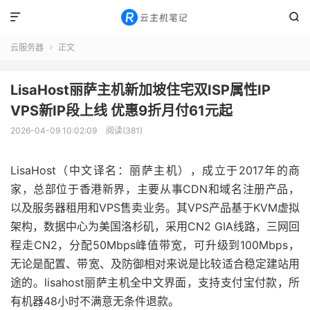


云服务器
正文

LisaHost丽萨主机新加坡住宅双ISP属性IP
VPS新IP段上线 优惠9折月付61元起
2026-04-09 10:02:09
阅读(381)
LisaHost（中文译名：丽萨主机），成立于2017年的商
家，总部位于香港新界，主要从事CDN和域名注册产品，
以及服务器租用和VPS售卖业务。其VPS产品基于KVM虚拟
架构，数据中心为美国洛杉矶，采用CN2 GIA线路，三网回
程走CN2，分配50Mbps峰值带宽，可升级到100Mbps，
无论是配置、带宽、及防御相对来说是比较适合稳定建站用
途的。lisahost丽萨主机全中文界面，支持支付宝付款，所
有机器48小时不满意无条件退款。