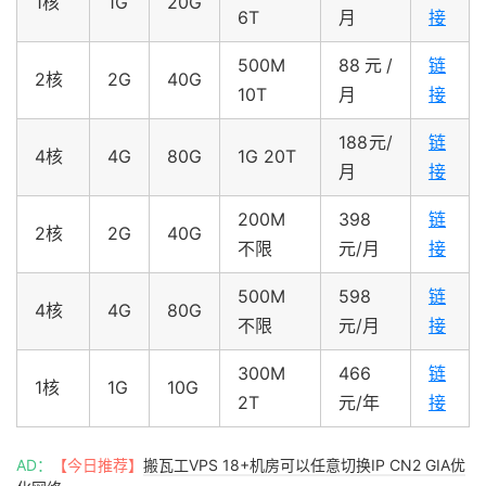
1核
1G
20G
6T
月
接
500M
88元/
链
2核
2G
40G
10T
月
接
188元/
链
4核
4G
80G
1G 20T
月
接
200M
398
链
2核
2G
40G
不限
元/月
接
500M
598
链
4核
4G
80G
不限
元/月
接
300M
466
链
1核
1G
10G
2T
元/年
接
AD：
【今日推荐】
搬瓦工VPS 18+机房可以任意切换IP CN2 GIA优