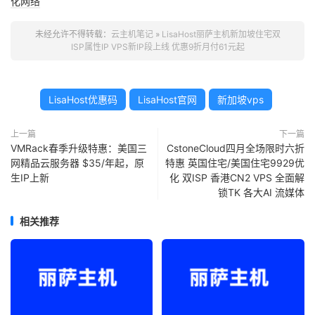
化网络
未经允许不得转载：
云主机笔记
»
LisaHost丽萨主机新加坡住宅双
ISP属性IP VPS新IP段上线 优惠9折月付61元起
LisaHost优惠码
LisaHost官网
新加坡vps
上一篇
下一篇
VMRack春季升级特惠：美国三
CstoneCloud四月全场限时六折
网精品云服务器 $35/年起，原
特惠 英国住宅/美国住宅9929优
生IP上新
化 双ISP 香港CN2 VPS 全面解
锁TK 各大AI 流媒体
相关推荐