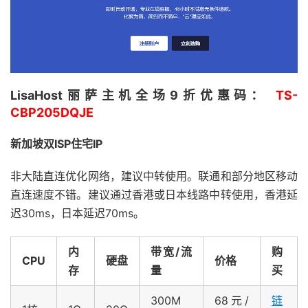
LisaHost丽萨主机全场9折优惠码：
TS-
CBP205DQJE
新加坡双ISP住宅IP
非大陆直连优化网络，建议中转使用。联通和部分地区移动
直连速度不错。建议通过香港或日本线路中转使用，香港延
迟30ms，日本延迟70ms。
内
带宽/流
购
CPU
硬盘
价格
存
量
买
300M
68元/
链