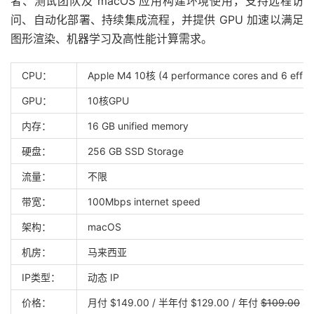
者、测试团队及 macOS 应用构建环境使用，支持远程访
问、自动化部署、持续集成流程，并提供 GPU 加速以满足
图形渲染、机器学习及高性能计算需求。
CPU：
Apple M4 10核 (4 performance cores and 6 effici
GPU：
10核GPU
内存：
16 GB unified memory
硬盘：
256 GB SSD Storage
流量：
不限
带宽：
100Mbps internet speed
架构：
macOS
机房：
马来西亚
IP类型：
动态 IP
价格：
月付 $149.00 / 半年付 $129.00 / 年付
$109.00
$7