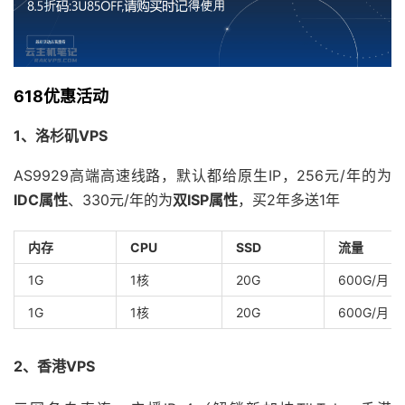
618优惠活动
1、洛杉矶VPS
AS9929高端高速线路，默认都给原生IP，256元/年的为
IDC属性
、330元/年的为
双ISP属性
，买2年多送1年
内存
CPU
SSD
流量
1G
1核
20G
600G/月
1G
1核
20G
600G/月
2、香港VPS