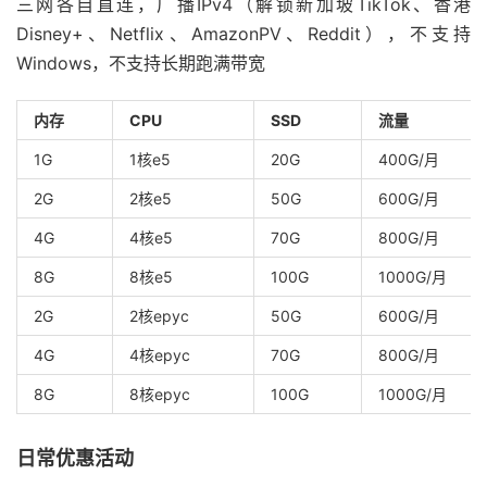
三网各自直连，广播IPv4（解锁新加坡TikTok、香港
Disney+、Netflix、AmazonPV、Reddit），不支持
Windows，不支持长期跑满带宽
内存
CPU
SSD
流量
1G
1核e5
20G
400G/月
2G
2核e5
50G
600G/月
4G
4核e5
70G
800G/月
8G
8核e5
100G
1000G/月
2G
2核epyc
50G
600G/月
4G
4核epyc
70G
800G/月
8G
8核epyc
100G
1000G/月
日常优惠活动