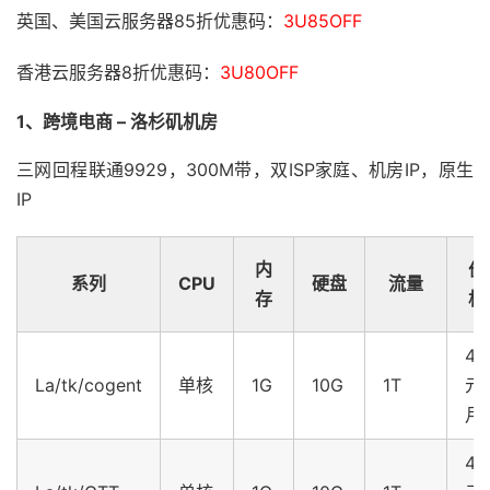
英国、美国云服务器85折优惠码：
3U85OFF
香港云服务器8折优惠码：
3U80OFF
1、跨境电商 – 洛杉矶机房
三网回程联通9929，300M带，双ISP家庭、机房IP，原生
IP
内
价
系列
CPU
硬盘
流量
存
格
47
La/tk/cogent
单核
1G
10G
1T
元/
月
43