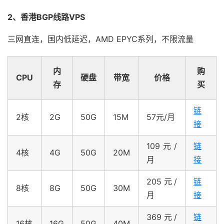
2、香港BGP线路VPS
三网直连，国内低延迟，AMD EPYC系列，不限流量
内
购
CPU
硬盘
带宽
价格
存
买
链
2核
2G
50G
15M
57元/月
接
109元/
链
4核
4G
50G
20M
月
接
205元/
链
8核
8G
50G
30M
月
接
369元/
链
16核
16G
50G
40M