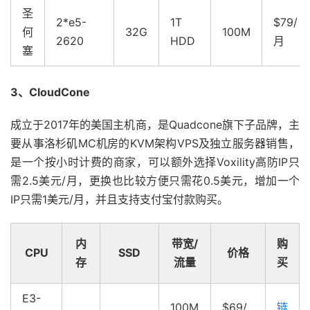
圣
2*e5-
1T
$79/
何
32G
100M
2620
HDD
月
塞
3、CloudCone
成立于2017年的美国主机商，是Quadcone旗下子品牌，主
要从事洛杉矶MC机房的KVM架构VPS及独立服务器销售，
是一个按小时计费的商家，可以额外选择Voxility高防IP只
需2.5美元/月，更换也比较方便只需花0.5美元，增加一个
IP只需1美元/月，并且支持支付宝付款购买。
内
带宽/
购
CPU
SSD
价格
存
流量
买
E3-
100M
$69/
链