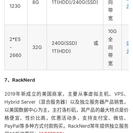
8G
1T(HDD)/240G(SSD)
向
1230
元
带
宽
10G
2*E5
全
240G(SSD)或
94
-
32G
向
1T(HDD)
元
2660
带
宽
7、RackNerd
2019年新成立的美国商家，主要从事虚拟主机、VPS、
Hybrid Server（混合服务器）以及独立服务器产品销售，
以美国数据中心为主，主打洛杉矶，其产品的最大特点是价
格便宜、性价比高，优惠活动多，支持支付宝、微信、
PayPal等多种方式付款购买。RackNerd常年提供独立服务