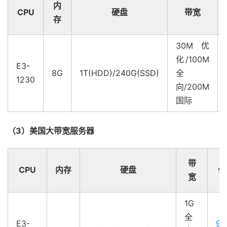
内
CPU
硬盘
带宽
存
30M优
化/100M
E3-
8G
1T(HDD)/240G(SSD)
全
1230
向/200M
国际
（3）美国大带宽服务器
带
CPU
内存
硬盘
价
宽
1G
全
E3-
99