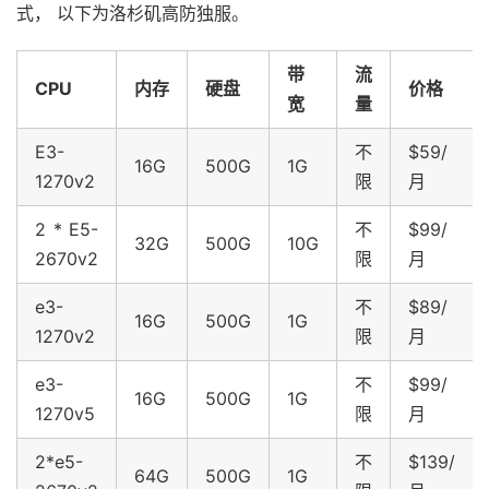
式， 以下为洛杉矶高防独服。
带
流
CPU
内存
硬盘
价格
宽
量
E3-
不
$59/
16G
500G
1G
1270v2
限
月
2 * E5-
不
$99/
32G
500G
10G
2670v2
限
月
e3-
不
$89/
16G
500G
1G
1270v2
限
月
e3-
不
$99/
16G
500G
1G
1270v5
限
月
2*e5-
不
$139/
64G
500G
1G