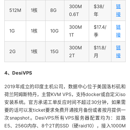
300M
$38/
链
512M
1核
8G
0.6T
年
接
300M
$17.4/
链
1G
1核
10G
1T
季
接
300M
$11.8/
链
2G
1核
15G
2T
月
接
4、DesiVPS
2019年成立的印度主机公司，数据中心位于美国洛杉矶和
荷兰阿姆斯特丹，主营KVM VPS，支持docker或自定义iso
安装系统。官方承诺工单反应时间不超过30分钟，如果需
要的话可以发ticket要求免费开通按月备份或者按月提供一
次snapshot。DesiVPS所有VPS服务器配置均为：双路
E5、256G内存、8个2T的SSD（硬raid10），接入1000M