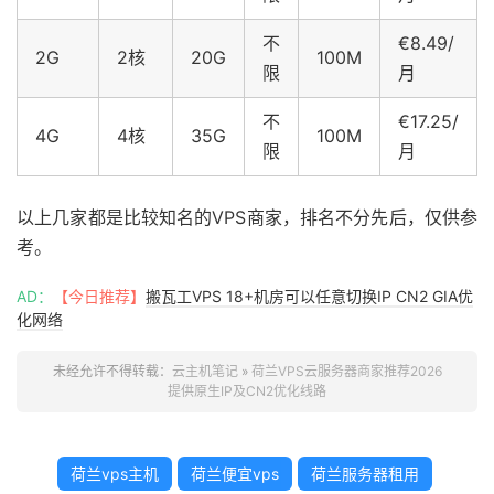
不
€8.49/
2G
2核
20G
100M
限
月
不
€17.25/
4G
4核
35G
100M
限
月
以上几家都是比较知名的VPS商家，排名不分先后，仅供参
考。
AD：
【今日推荐】
搬瓦工VPS 18+机房可以任意切换IP CN2 GIA优
化网络
未经允许不得转载：
云主机笔记
»
荷兰VPS云服务器商家推荐2026
提供原生IP及CN2优化线路
荷兰vps主机
荷兰便宜vps
荷兰服务器租用