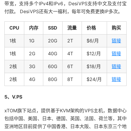
带宽，支持多个IPv4和IPv6，DesiVPS支持中文及支付宝
付款。 DesiVPS还有大一福利，每年可免费更换IP多次。
CPU
内存
SSD
流量
价格
购买
1核
1G
20G
2T
$6/月
链接
1核
2G
40G
4T
$12/月
链接
2核
3G
60G
6T
$18/月
链接
2核
4G
80G
8T
$24/月
链接
5、V.PS
xTOM旗下站点，提供基于KVM架构的VPS主机，数据中心
包括中国、美国、日本、德国、英国、法国、荷兰等，其中
亚洲地区目前提供了中国香港、日本大阪、日本东京三个地