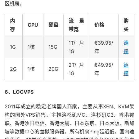
区机房。
内
流量
购
CPU
硬盘
价格
存
带宽
买
1T/月
€39.95/
链
1G
1核
15G
1G
年
接
2T/月
€49.95/
链
2G
1核
20G
1G
年
接
6、LOCVPS
2011年成立的稳定老牌国人商家，主要从事XEN、KVM架
构的国外VPS销售，主推洛杉矶MC、洛杉矶C3、香港邦
联、香港沙田电信、香港大埔、日本东京、日本大阪、新加
坡等数据中心的虚拟服务器，所有机房Ping延迟低，国内速