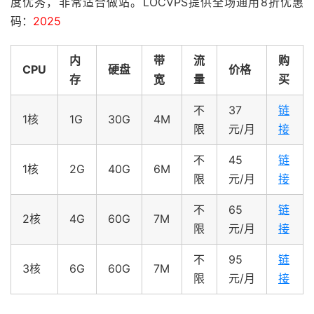
度优秀，非常适合做站。LOCVPS提供全场通用8折优惠
码：
2025
内
带
流
购
CPU
硬盘
价格
存
宽
量
买
不
37
链
1核
1G
30G
4M
限
元/月
接
不
45
链
1核
2G
40G
6M
限
元/月
接
不
65
链
2核
4G
60G
7M
限
元/月
接
不
95
链
3核
6G
60G
7M
限
元/月
接