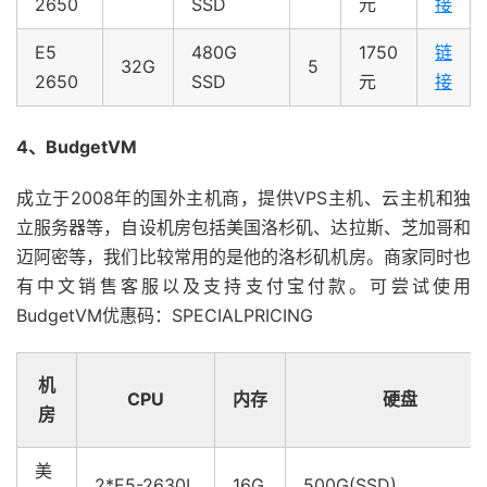
2650
SSD
元
接
E5
480G
1750
链
32G
5
2650
SSD
元
接
4、BudgetVM
成立于2008年的国外主机商，提供VPS主机、云主机和独
立服务器等，自设机房包括美国洛杉矶、达拉斯、芝加哥和
迈阿密等，我们比较常用的是他的洛杉矶机房。商家同时也
有中文销售客服以及支持支付宝付款。可尝试使用
BudgetVM优惠码：SPECIALPRICING
机
CPU
内存
硬盘
房
美
2*E5-2630L
16G
500G(SSD)