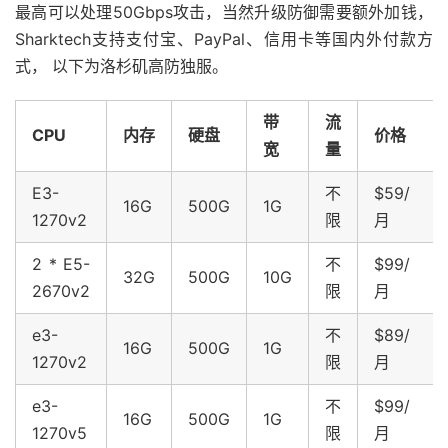
最高可以处理50Gbps攻击，当然升级防御需要额外加钱，
Sharktech支持支付宝、PayPal、信用卡等国内外付款方
式， 以下为洛杉矶高防独服。
带
流
CPU
内存
硬盘
价格
宽
量
E3-
不
$59/
16G
500G
1G
1270v2
限
月
2 * E5-
不
$99/
32G
500G
10G
2670v2
限
月
e3-
不
$89/
16G
500G
1G
1270v2
限
月
e3-
不
$99/
16G
500G
1G
1270v5
限
月