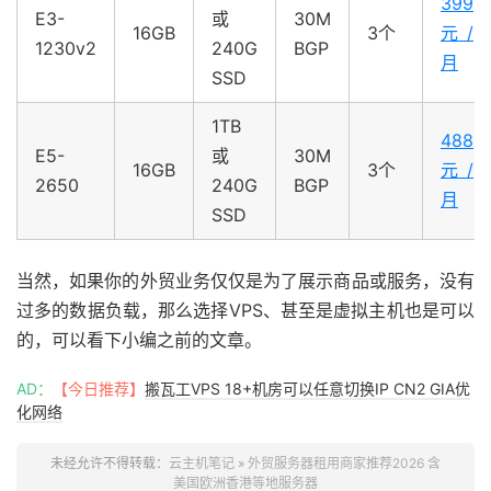
399
E3-
或
30M
16GB
3个
元/
1230v2
240G
BGP
月
SSD
1TB
488
E5-
或
30M
16GB
3个
元/
2650
240G
BGP
月
SSD
当然，如果你的外贸业务仅仅是为了展示商品或服务，没有
过多的数据负载，那么选择VPS、甚至是虚拟主机也是可以
的，可以看下小编之前的文章。
AD：
【今日推荐】
搬瓦工VPS 18+机房可以任意切换IP CN2 GIA优
化网络
未经允许不得转载：
云主机笔记
»
外贸服务器租用商家推荐2026 含
美国欧洲香港等地服务器