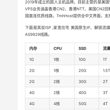
2019年成立的国人主机品牌。目前主营的是美
VPS业务涵盖香港CN2、香港NTT、美国CN2回
国直连优质线路，TmhHost提供全中文界面，
下面是其双ISP ,家宽住宅 美国原生IP、解锁流
AS9929线路。
内存
CPU
SSD
流
1G
1核
10G
1T
2G
1核
20G
1.5
2G
2核
30G
2T
4G
2核
40G
3T
4G
4核
50G
4T