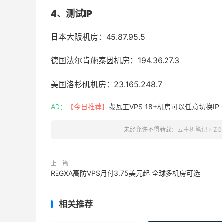
4、测试IP
日本大阪机房：45.87.95.5
德国
法尔肯施泰因
机房：194.36.27.3
美国洛杉矶机房：23.165.248.7
AD：
【今日推荐】
搬瓦工VPS 18+机房可以任意切换IP 
未经允许不得转载：
云主机笔记
»
ZG
上一篇
REGXA高防VPS月付3.75美元起 全球多机房可选
相关推荐