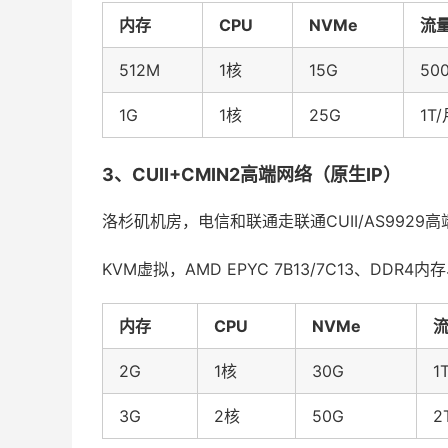
内存
CPU
NVMe
流
512M
1核
15G
50
1G
1核
25G
1T
3、CUII+CMIN2高端网络（
原生IP
）
洛杉矶机房，电信和联通走联通CUII/AS9929高
KVM虚拟，AMD EPYC 7B13/7C13、DDR4内
内存
CPU
NVMe
2G
1核
30G
1
3G
2核
50G
2