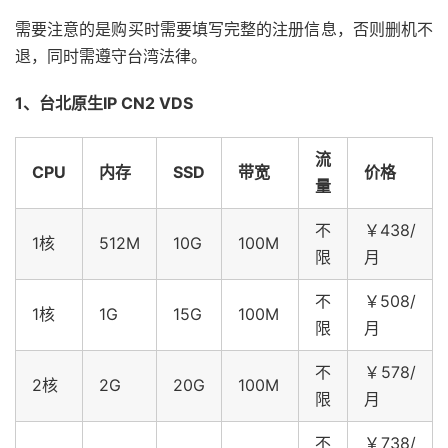
需要注意的是购买时需要填写完整的注册信息，否则删机不
退，同时需遵守台湾法律。
1、台北原生IP CN2 VDS
流
CPU
内存
SSD
带宽
价格
量
不
￥438/
1核
512M
10G
100M
限
月
不
￥508/
1核
1G
15G
100M
限
月
不
￥578/
2核
2G
20G
100M
限
月
不
￥738/