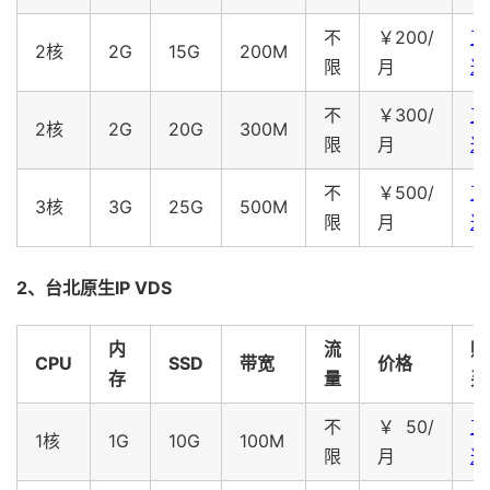
不
￥200/
直
2核
2G
15G
200M
限
月
达
不
￥300/
直
2核
2G
20G
300M
限
月
达
不
￥500/
直
3核
3G
25G
500M
限
月
达
2、台北原生IP VDS
内
流
购
CPU
SSD
带宽
价格
存
量
买
不
￥50/
直
1核
1G
10G
100M
限
月
达