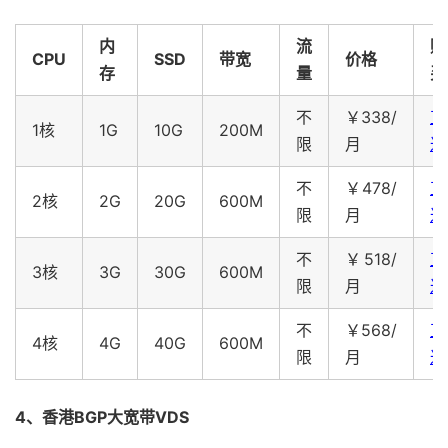
内
流
购
CPU
SSD
带宽
价格
存
量
买
不
￥338/
直
1核
1G
10G
200M
限
月
达
不
￥478/
直
2核
2G
20G
600M
限
月
达
不
￥518/
直
3核
3G
30G
600M
限
月
达
不
￥568/
直
4核
4G
40G
600M
限
月
达
4、香港BGP大宽带VDS