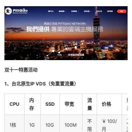
双十一特惠活动
1、台北原生IP VDS（免重置流量）
内
流
购
CPU
SSD
带宽
价格
存
量
买
不
￥100/
直
1核
1G
10G
100M
限
月
达