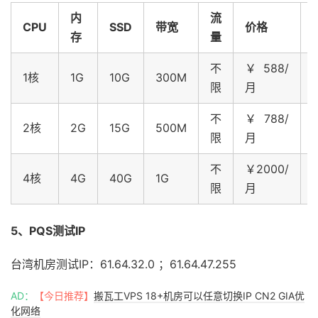
内
流
CPU
SSD
带宽
价格
存
量
不
￥588/
1核
1G
10G
300M
限
月
不
￥788/
2核
2G
15G
500M
限
月
不
￥2000/
4核
4G
40G
1G
限
月
5、PQS测试IP
台湾机房测试IP：61.64.32.0 ；61.64.47.255
AD：
【今日推荐】
搬瓦工VPS 18+机房可以任意切换IP CN2 GIA优
化网络