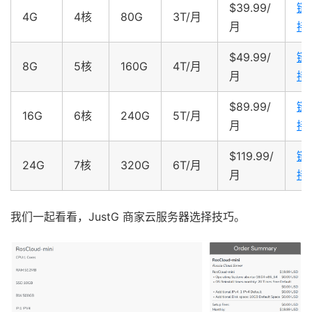
$39.99/
链
4G
4核
80G
3T/月
月
接
$49.99/
链
8G
5核
160G
4T/月
月
接
$89.99/
链
16G
6核
240G
5T/月
月
接
$119.99/
链
24G
7核
320G
6T/月
月
接
我们一起看看，JustG 商家云服务器选择技巧。