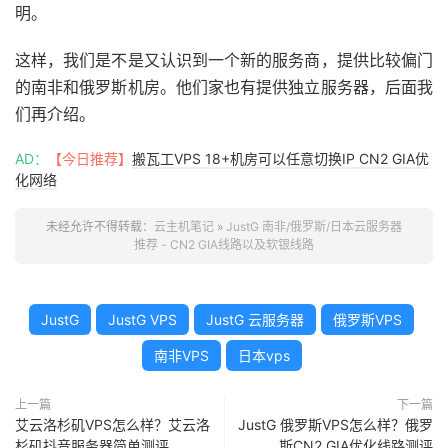
明。
这样，我们是不是又认识到一个新的服务商，提供比较偏门
的南非和俄罗斯机房。他们家也有提供独立服务器，后面我
们再介绍。
AD：
【今日推荐】
搬瓦工VPS 18+机房可以任意切换IP CN2 GIA优
化网络
未经允许不得转载：
云主机笔记
»
JustG 南非/俄罗斯/日本云服务器
推荐 - CN2 GIA线路以及软银线路
JustG
JustG VPS
JustG 云服务器
俄罗斯VPS
南非VPS
日本vps
上一篇
下一篇
艾云洛杉矶VPS怎么样？艾云洛
JustG 俄罗斯VPS怎么样？俄罗
杉矶抖音服务器简单测评
斯CN2 GIA优化线路测评