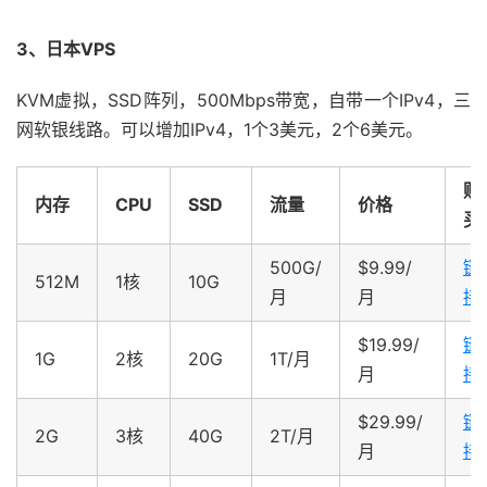
3、日本VPS
KVM虚拟，SSD阵列，500Mbps带宽，自带一个IPv4，三
网软银线路。可以增加IPv4，1个3美元，2个6美元。
购
内存
CPU
SSD
流量
价格
买
500G/
$9.99/
链
512M
1核
10G
月
月
接
$19.99/
链
1G
2核
20G
1T/月
月
接
$29.99/
链
2G
3核
40G
2T/月
月
接