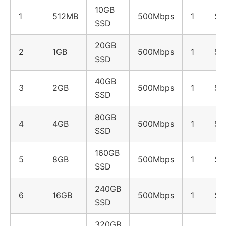
10GB
1
512MB
500Mbps
1
$1
SSD
20GB
2
1GB
500Mbps
1
$2
SSD
40GB
3
2GB
500Mbps
1
$3
SSD
80GB
4
4GB
500Mbps
1
$4
SSD
160GB
5
8GB
500Mbps
1
$7
SSD
240GB
6
16GB
500Mbps
1
$1
SSD
320GB