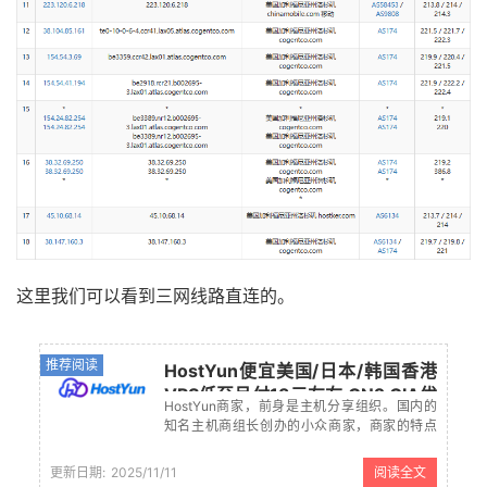
这里我们可以看到三网线路直连的。
推荐阅读
HostYun便宜美国/日本/韩国香港
VPS低至月付13元左右 CN2 GIA优
HostYun商家，前身是主机分享组织。国内的
化线路
知名主机商组长创办的小众商家，商家的特点
就是价格超便宜，机房也是比较多的，适合用
于测试和学习用途。基于特别便宜，所以官方
更新日期:
2025/11/11
阅读全文
也建议不要用于建站用途，可以用于入门学习