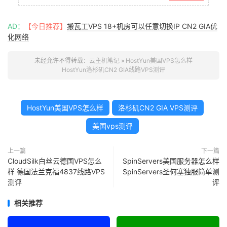
使用。 双十一八折优惠券： 从现在...
AD：
【今日推荐】
搬瓦工VPS 18+机房可以任意切换IP CN2 GIA优
化网络
未经允许不得转载：
云主机笔记
»
HostYun美国VPS怎么样
HostYun洛杉矶CN2 GIA线路VPS测评
HostYun美国VPS怎么样
洛杉矶CN2 GIA VPS测评
美国vps测评
上一篇
下一篇
CloudSilk白丝云德国VPS怎么
SpinServers美国服务器怎么样
样 德国法兰克福4837线路VPS
SpinServers圣何塞独服简单测
测评
评
相关推荐