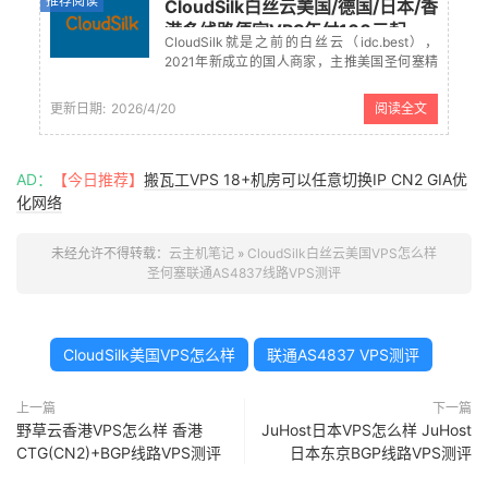
推荐阅读
CloudSilk白丝云美国/德国/日本/香
港多线路便宜VPS年付160元起
CloudSilk就是之前的白丝云（idc.best），
2021年新成立的国人商家，主推美国圣何塞精
品大陆优化BGP线路的VPS，白丝云全中文界
面，支持支付宝付款。目前商家已拓展德国、
更新日期:
2026/4/20
阅读全文
日本和香港机房的VPS，且提供多种线路选
择。本文整理Cl...
AD：
【今日推荐】
搬瓦工VPS 18+机房可以任意切换IP CN2 GIA优
化网络
未经允许不得转载：
云主机笔记
»
CloudSilk白丝云美国VPS怎么样
圣何塞联通AS4837线路VPS测评
CloudSilk美国VPS怎么样
联通AS4837 VPS测评
上一篇
下一篇
野草云香港VPS怎么样 香港
JuHost日本VPS怎么样 JuHost
CTG(CN2)+BGP线路VPS测评
日本东京BGP线路VPS测评