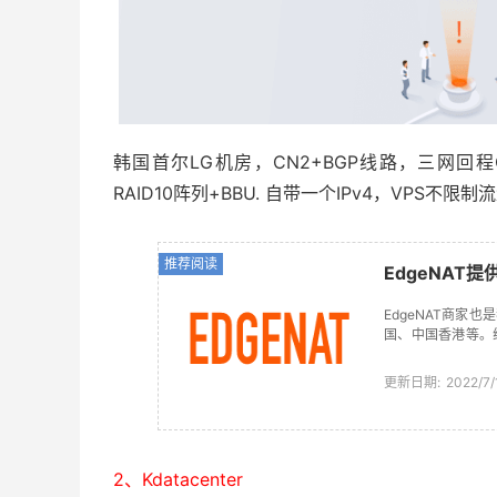
韩国首尔LG机房，CN2+BGP线路，三网
RAID10阵列+BBU. 自带一个IPv4，VPS不限
推荐阅读
EdgeNAT
EdgeNAT商
国、中国香港等。
是用户所需。这次我
更新日期:
2022/7/
2、Kdatacenter