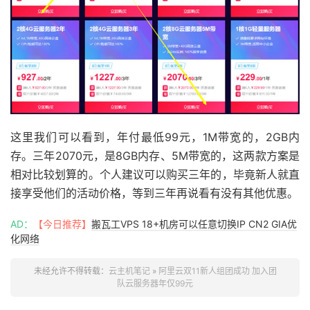
这里我们可以看到，年付最低99元，1M带宽的，2GB内
存。三年2070元，是8GB内存、5M带宽的，这两款方案是
相对比较划算的。个人建议可以购买三年的，毕竟新人就直
接享受他们的活动价格，等到三年再说看有没有其他优惠。
AD：
【今日推荐】
搬瓦工VPS 18+机房可以任意切换IP CN2 GIA优
化网络
未经允许不得转载：
云主机笔记
»
阿里云双11新人组团成功 加入团
队云服务器年仅99元