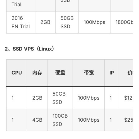
SSD
Trial
2016
50GB
2GB
100Mbps
1800Gbp
EN Trial
SSD
2、SSD VPS（Linux）
CPU
内存
硬盘
带宽
IP
价格
50GB
1
2GB
100Mbps
1
$12.5
SSD
100GB
1
4GB
100Mbps
1
$25.0
SSD