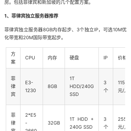
房。包括菲律宾和新加坡的几个配置方案。
1、菲律宾独立服务器推荐
菲律宾独立服务器8GB内存起步、3个独立IP，可选10M优
化带宽和20M国际带宽起步。
方
CPU
内存
硬盘
IP
价格
案
菲
1T
E3-
3
1150
律
8GB
HDD/240G
1230
个
元/月
宾
SSD
菲
2*E5
1T HDD +
3
2550
律
-
32GB
240G SSD
个
元/月
宾
2660