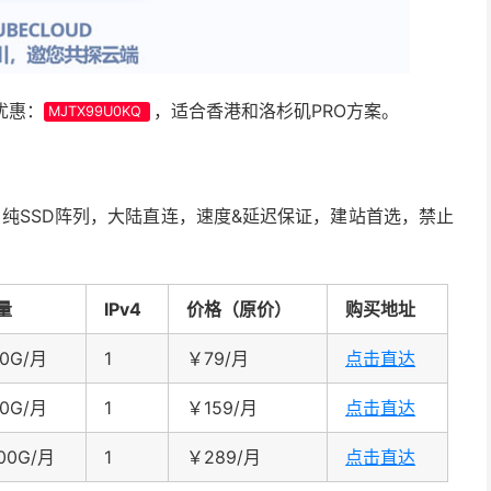
优惠：
，适合香港和洛杉矶PRO方案。
MJTX99U0KQ
回程】纯SSD阵列，大陆直连，速度&延迟保证，建站首选，禁止
量
IPv4
价格（原价）
购买地址
00G/月
1
￥79/月
点击直达
00G/月
1
￥159/月
点击直达
00G/月
1
￥289/月
点击直达