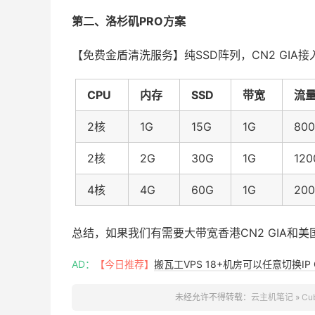
第二、洛杉矶PRO方案
【免费金盾清洗服务】纯SSD阵列，CN2 GIA
CPU
内存
SSD
带宽
流
2核
1G
15G
1G
80
2核
2G
30G
1G
12
4核
4G
60G
1G
20
总结，如果我们有需要大带宽香港CN2 GIA和美国
AD：
【今日推荐】
搬瓦工VPS 18+机房可以任意切换IP 
未经允许不得转载：
云主机笔记
»
Cu