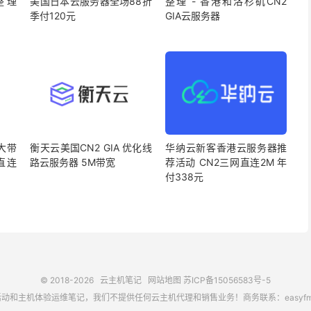
整理
美国日本云服务器全场88折
整理 - 香港和洛杉矶CN2
季付120元
GIA云服务器
港大带
衡天云美国CN2 GIA 优化线
华纳云新客香港云服务器推
直连
路云服务器 5M带宽
荐活动 CN2三网直连2M 年
付338元
© 2018-2026
云主机笔记
网站地图
苏ICP备15056583号-5
主机体验运维笔记，我们不提供任何云主机代理和销售业务！商务联系：easyfm@out