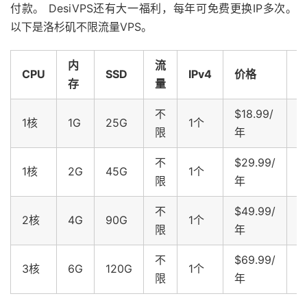
付款。 DesiVPS还有大一福利，每年可免费更换IP多次。
以下是洛杉矶不限流量VPS。
内
流
CPU
SSD
IPv4
价格
存
量
不
$18.99/
1核
1G
25G
1个
限
年
不
$29.99/
1核
2G
45G
1个
限
年
不
$49.99/
2核
4G
90G
1个
限
年
不
$69.99/
3核
6G
120G
1个
限
年