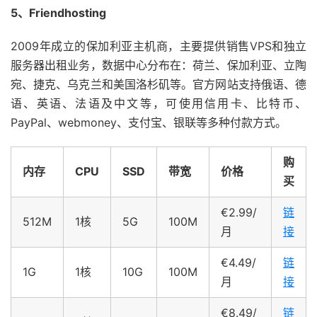
5、Friendhosting
2009年成立的保加利亚主机商，主要提供销售VPS和独立
服务器出租业务，数据中心分布在：荷兰、保加利亚、立陶
宛、捷克、乌克兰和美国洛杉矶等。官方网站支持俄语、德
语、英语、法语及中文等，可使用信用卡、比特币、
PayPal、webmoney、支付宝、银联等多种付款方式。
购
内存
CPU
SSD
带宽
价格
买
€2.99/
链
512M
1核
5G
100M
月
接
€4.49/
链
1G
1核
10G
100M
月
接
€8.49/
链