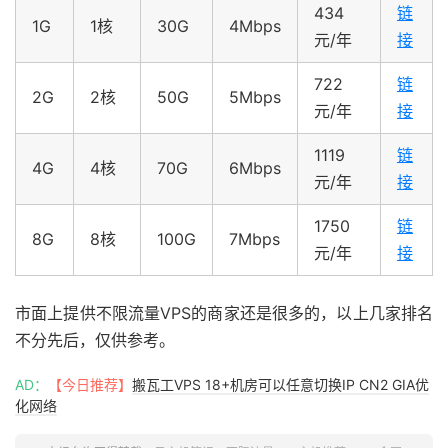
434
链
1G
1核
30G
4Mbps
元/年
接
722
链
2G
2核
50G
5Mbps
元/年
接
1119
链
4G
4核
70G
6Mbps
元/年
接
1750
链
8G
8核
100G
7Mbps
元/年
接
市面上提供不限流量VPS的商家还是很多的，以上几家排名
不分先后，仅供参考。
AD：
【今日推荐】
搬瓦工VPS 18+机房可以任意切换IP CN2 GIA优
化网络