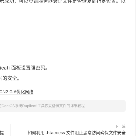
如果显示成功，可以登录服务器验证文件是否恢复到指定位置。以
cati 面板设置强密码。
据的安全。
CN2 GIA优化网络
CentOS系统Duplicati工具恢复备份文件的详细教程
下一篇
"提
如何利用 .htaccess 文件阻止恶意访问确保文件安全