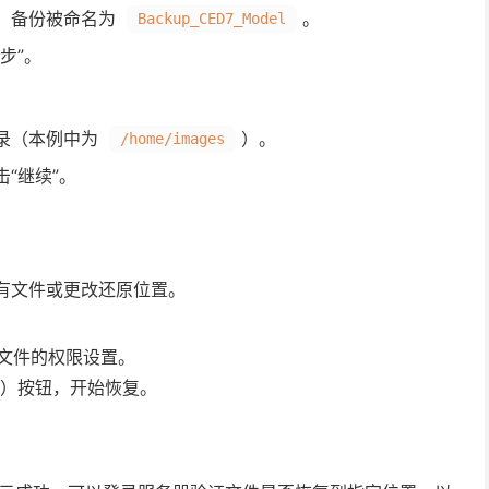
，备份被命名为
。
Backup_CED7_Model
步”。
录（本例中为
）。
/home/images
“继续”。
有文件或更改还原位置。
始文件的权限设置。
还原）按钮，开始恢复。