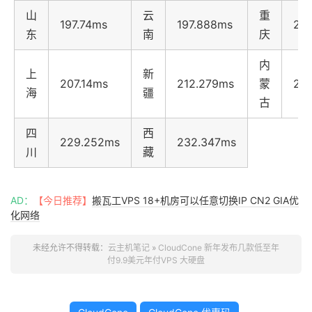
山
云
重
197.74ms
197.888ms
20
东
南
庆
内
上
新
207.14ms
212.279ms
蒙
21
海
疆
古
四
西
229.252ms
232.347ms
川
藏
AD：
【今日推荐】
搬瓦工VPS 18+机房可以任意切换IP CN2 GIA优
化网络
未经允许不得转载：
云主机笔记
»
CloudCone 新年发布几款低至年
付9.9美元年付VPS 大硬盘