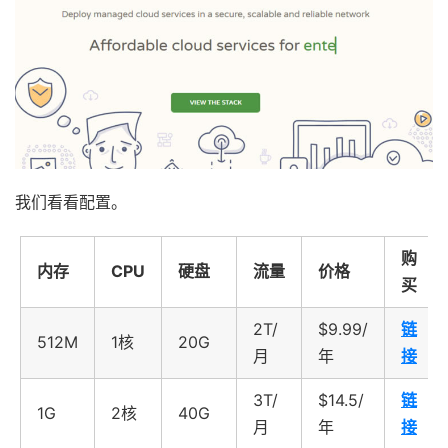
我们看看配置。
购
内存
CPU
硬盘
流量
价格
买
2T/
$9.99/
链
512M
1核
20G
月
年
接
3T/
$14.5/
链
1G
2核
40G
月
年
接