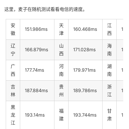
这里，麦子在随机测试看看电信的速度。
安
天
江
151.986ms
160.468ms
161
徽
津
西
辽
山
海
166.879ms
171.028ms
175
宁
西
南
广
河
湖
177.74ms
179.971ms
18
西
南
南
吉
贵
浙
187.884ms
189.786ms
190
林
州
江
黑
福
甘
龙
193.14ms
193.744ms
19
建
肃
江