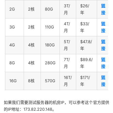
3T/
$26/
链
2G
2核
80G
月
年
接
4T/
$33/
链
3G
2核
110G
月
年
接
5T/
$47.8/
链
4G
4核
180G
月
年
接
7T/
$89.6/
链
8G
4核
280G
月
年
接
16T/
$171/
链
16G
8核
570G
月
年
接
如果我们需要测试服务器的机房IP，可以参考这个官方提供
的IP地址：173.82.220.148。