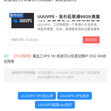
推荐阅读
UUUVPS - 洛杉矶联通9929高端
VPS 美国原生IP 四网回程联通
UUUVPS，三优网络是一个香港小众主机商，
9929
有提供香港、日本、美国等机房的云服务器和
独立服务器。这不近期有上线四网联通回程
9902高端VPS主机，美国原生IP地址。如果有
更新日期:
2024/5/9
阅读全文
需要联通优化网络9929线路的可以选择。 七五
折优惠码： 以上是原价，...
AD：
【今日推荐】
搬瓦工VPS 18+机房可以任意切换IP CN2 GIA优
化网络
未经允许不得转载：
云主机笔记
»
UUUVPS VPS怎么样 三优云美国
9929线路ISP类IP VPS测评
UUUVPS VPS怎么样
UUUVPS VPS测评
UUUVPS美国vps测评