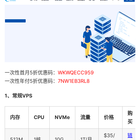
一次性首月5折优惠码：
WKWQECC959
一次性年付5折优惠码：
7NW1EB3RL8
1、常规VPS
购
内存
CPU
NVMe
流量
价格
买
$35/
链
512M
1核
10G
1T/月