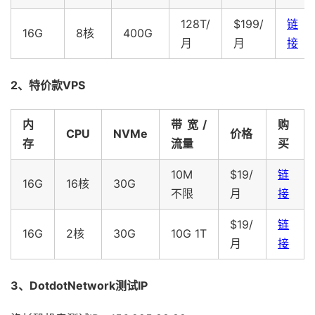
128T/
$199/
链
16G
8核
400G
月
月
接
2、特价款VPS
内
带宽/
购
CPU
NVMe
价格
存
流量
买
10M
$19/
链
16G
16核
30G
不限
月
接
$19/
链
16G
2核
30G
10G 1T
月
接
3、DotdotNetwork测试IP