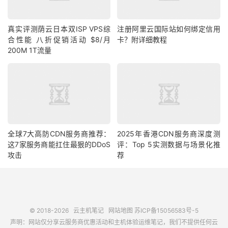
真实评测荫云日本双ISP VPS综
注册阿里云国际站如何绑定信用
合性能 八折促销活动 $8/月
卡？附详细教程
200M 1T流量
全球7大高防CDN服务商推荐：
2025年香港CDN服务商深度测
这7家服务商能扛住最狠的DDoS
评：Top 5实测数据与场景化推
攻击
荐
© 2018-2026
云主机笔记
网站地图
苏ICP备15056583号-5
声明：网站仅分享云服务商优惠活动和主机体验运维笔记，我们不提供任何云