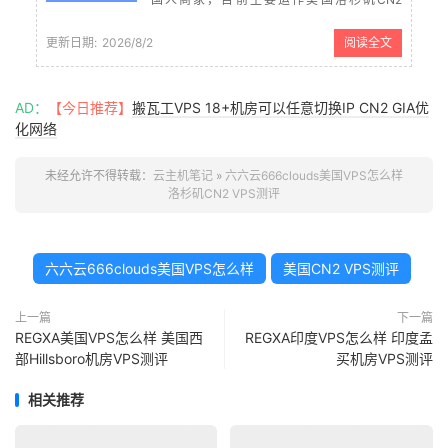
GIA、香港CMI/CN2线路、日本CN2 VPS、韩
国原生IP、英国原生IP VPS业务。其中洛杉矶
更新日期:
2026/8/2
阅读全文
CN2 GIA有100G高防和常规无防御，支持...
AD：
【今日推荐】
搬瓦工VPS 18+机房可以任意切换IP CN2 GIA优
化网络
未经允许不得转载：
云主机笔记
»
六六云666clouds美国VPS怎么样
洛杉矶CN2 VPS测评
六六云666clouds美国VPS怎么样
美国CN2 VPS测评
上一篇
下一篇
REGXA美国VPS怎么样 美国西
REGXA印度VPS怎么样 印度孟
部Hillsboro机房VPS测评
买机房VPS测评
相关推荐