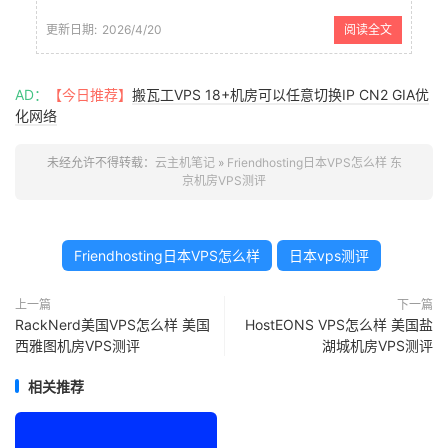
云服务器机房，然后被挖掘出来受到我们国内
的用户选择欧洲机房时候选择较多。
更新日期:
2026/4/20
阅读全文
Friendhosting 商家目前拥有9个欧洲机房，2个
美国机房，算是...
AD：
【今日推荐】
搬瓦工VPS 18+机房可以任意切换IP CN2 GIA优
化网络
未经允许不得转载：
云主机笔记
»
Friendhosting日本VPS怎么样 东
京机房VPS测评
Friendhosting日本VPS怎么样
日本vps测评
上一篇
下一篇
RackNerd美国VPS怎么样 美国
HostEONS VPS怎么样 美国盐
西雅图机房VPS测评
湖城机房VPS测评
相关推荐