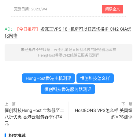
金秋开学季的时候商家有推出低至二八折的促
销活动，如果有需要云服务器或者独立服务器
更新日期:
2023/9/4
阅读全文
采购的话可以看看这个服务商。季付香港云服
务器1G内存2M CN2带宽74元，...
AD：
【今日推荐】
搬瓦工VPS 18+机房可以任意切换IP CN2 GIA优
化网络
未经允许不得转载：
云主机笔记
»
恒创科技的服务器怎么样
HengHost香港CN2线路云服务器测评
HengHost香港主机测评
恒创科技怎么样
恒创科技香港服务器测评
上一篇
下一篇
恒创科技HengHost 金秋低至二
HostEONS VPS怎么样 美国纽
八折优惠 香港云服务器季付74
约VPS测评
元
相关推荐