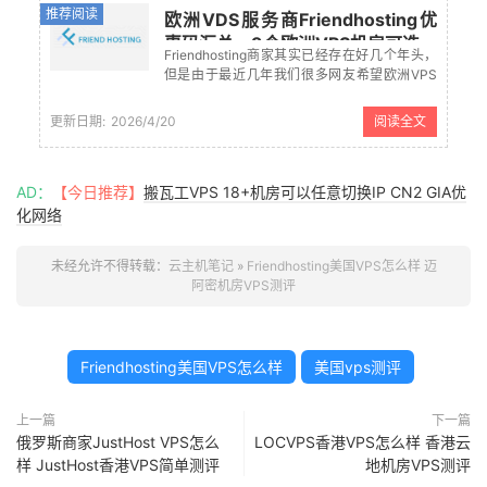
推荐阅读
欧洲VDS服务商Friendhosting优
惠码汇总 - 9个欧洲VPS机房可选
Friendhosting商家其实已经存在好几个年头，
但是由于最近几年我们很多网友希望欧洲VPS
云服务器机房，然后被挖掘出来受到我们国内
的用户选择欧洲机房时候选择较多。
更新日期:
2026/4/20
阅读全文
Friendhosting 商家目前拥有9个欧洲机房，2个
美国机房，算是...
AD：
【今日推荐】
搬瓦工VPS 18+机房可以任意切换IP CN2 GIA优
化网络
未经允许不得转载：
云主机笔记
»
Friendhosting美国VPS怎么样 迈
阿密机房VPS测评
Friendhosting美国VPS怎么样
美国vps测评
上一篇
下一篇
俄罗斯商家JustHost VPS怎么
LOCVPS香港VPS怎么样 香港云
样 JustHost香港VPS简单测评
地机房VPS测评