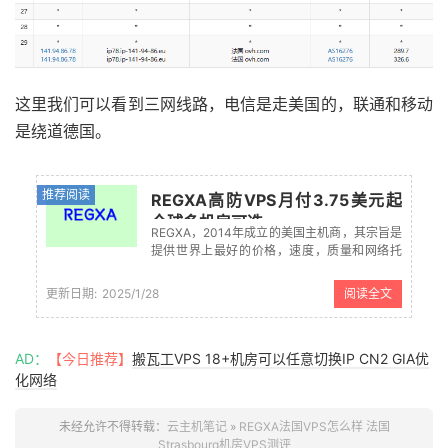
这里我们可以看到三网线路，电信是走美国的，联通和移动
是绕道德国。
推荐阅读
REGXA高防VPS月付3.75美元起
全球多机房可选
REGXA，2014年成立的美国主机商，其宗旨是
提供世界上最好的价格，速度，质量和网络托
管服务智能实施组合，目前主营业务是虚拟主
机，经销商托管主机，Linux vps，windows
更新日期:
2025/1/28
阅读全文
vps，游戏服务器等，数据中心有波兰华沙，德
国林堡，法国...
AD：
【今日推荐】
搬瓦工VPS 18+机房可以任意切换IP CN2 GIA优
化网络
未经允许不得转载：
云主机笔记
»
REGXA法国VPS怎么样 法国
Strasbourg机房VPS测评