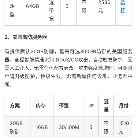
选
不
2530
选
想
64GB
5
带
限
元
择
型
宽
2、美国高防服务器
有提供默认20GB防御，最高可选300GB防御的美国服务
器。全程智能精准识别 DDoS/CC攻击，自动触发防护，无
需人工介入，无需任何配置更改。攻击强度激增时，可随时
申请升级防护，秒级生效，无需新增任何设备，业务无中
断。
流
方案
内存
带宽
IP
月付
量
20GB
不
1510
16GB
30/100M
5
防御
限
元