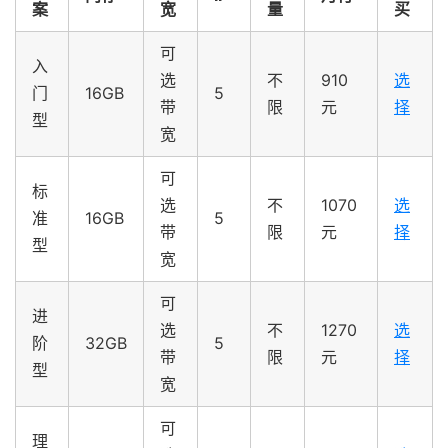
案
宽
量
买
可
入
选
不
910
选
门
16GB
5
带
限
元
择
型
宽
可
标
选
不
1070
选
准
16GB
5
带
限
元
择
型
宽
可
进
选
不
1270
选
阶
32GB
5
带
限
元
择
型
宽
可
理