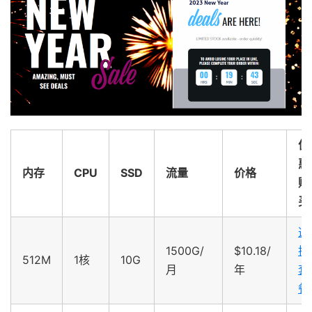
优
惠
内存
CPU
SSD
流量
价格
购
买
选
1500G/
$10.18/
择
512M
1核
10G
月
年
套
餐