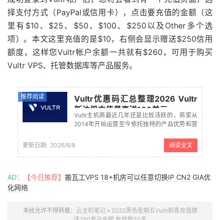
择支付方式（PayPal或信用卡），点击要充值的金额（这
里有$10、$25、$50、$100、$250以及Other多个选
项）。本文这里充值的是$10，右侧会显示赠送$250信用
额度，这样您Vultr帐户余额一共就有$260，可用于购买
Vultr VPS、托管数据库等产品服务。
推荐阅读
Vultr优惠码汇总整理2026 Vultr
新注册充值最高送100美元
Vultr主机商最近几年还是比较活跃的，商家从
2014年开始运营至今依托独特的产品优势和营
销策略深得用户选择。目前商家有提供云服务
器、物理服务器等，且数据中心涵盖全球
更新日期:
2026/6/8
阅读全文
30+机房，是目前主流服务商中涉及数据中心
机房较多的商家之一。 Vultr...
AD：
【今日推荐】
搬瓦工VPS 18+机房可以任意切换IP CN2 GIA优
化网络
未经允许不得转载：
云主机笔记
»
2022黑色星期五Vultr新客充值赠
送250美元余额 有效期30天