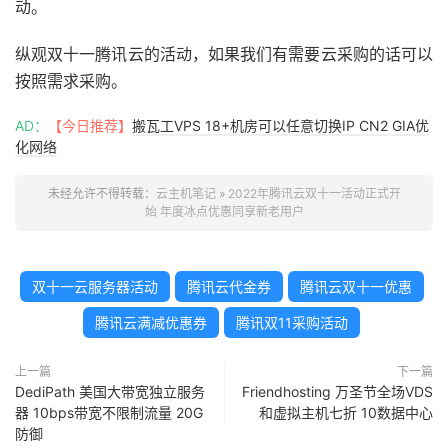
动。
纵观双十一腾讯云的活动，如果我们有需要云采购的话可以
按照需求采购。
AD：
【今日推荐】
搬瓦工VPS 18+机房可以任意切换IP CN2 GIA优
化网络
未经允许不得转载：
云主机笔记
»
2022年腾讯云双十一活动正式开
始 年度冰点优惠同享新老用户
双十一云服务器活动
腾讯云代金券
腾讯云双十一优惠
腾讯云满减优惠券
腾讯双11采购活动
上一篇
下一篇
DediPath 美国大带宽独立服务
Friendhosting 万圣节全场VDS
器 10bps带宽不限制流量 20G
和虚拟主机七折 10数据中心
防御