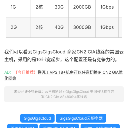
$
1G
2核
30G
2000GB
1Gbps
月
$
2G
2核
40G
3000GB
1Gbps
月
我们可以看到GigsGigsCloud 商家CN2 GIA线路的美国云
主机，采用的是1G带宽起步，这个配置还是有竞争力的。
AD：
【今日推荐】
搬瓦工VPS 18+机房可以任意切换IP CN2 GIA优
化网络
未经允许不得转载：
云主机笔记
»
GigsGigsCloud 美国VPS推荐方
案 CN2 GIA AS4809优化线路
GigsGigsCloud
GigsGigsCloud云服务器