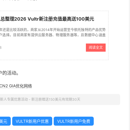
汇总整理2026 Vultr新注册充值最高送100美元
近几年还是比较活跃的，商家从2014年开始运营至今依托独特的产品优势
户选择。目前商家有提供云服务器、物理服务器等，且数据中心涵盖
前主流服务商中涉及数据中心机房较多的商家之一。 Vultr...
8
阅读全文
户的活动。
CN2 GIA优化网络
tr 新人专属优惠活动 - 新注册赠送150美元有效期30天
0美元
VULTR新用户优惠
VULTR新用户免费