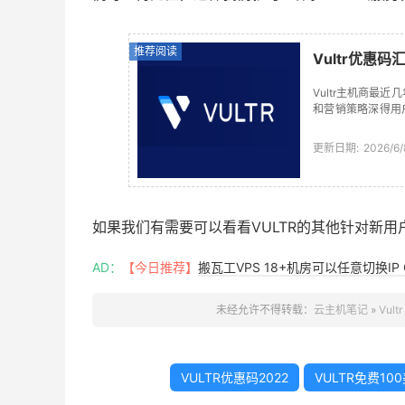
推荐阅读
Vultr优惠码
Vultr主机商最
和营销策略深得用
全球30+机房，是目
更新日期:
2026/6/
如果我们有需要可以看看VULTR的其他针对新用
AD：
【今日推荐】
搬瓦工VPS 18+机房可以任意切换IP 
未经允许不得转载：
云主机笔记
»
Vul
VULTR优惠码2022
VULTR免费10